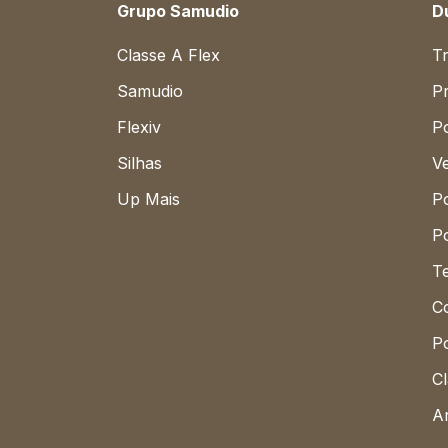
Grupo Samudio
D
Classe A Flex
T
Samudio
Pr
Flexiv
Po
Silhas
V
Up Mais
Po
Po
T
Co
P
Cl
Ar