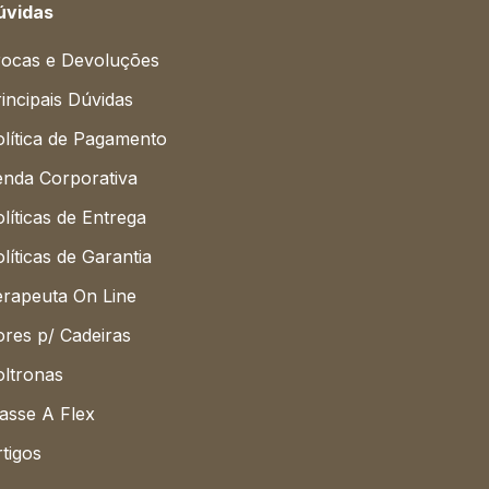
úvidas
rocas e Devoluções
incipais Dúvidas
lítica de Pagamento
enda Corporativa
líticas de Entrega
líticas de Garantia
erapeuta On Line
res p/ Cadeiras
oltronas
asse A Flex
tigos